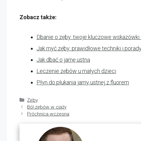
Zobacz także:
Dbanie o zęby: twoje kluczowe wskazówk
Jak myć zęby: prawidłowe techniki i porad
Jak dbać o jamę ustną
Leczenie zębów u małych dzieci
Płyn do płukania jamy ustnej z fluorem
Kategorie
Zeby
Ból zębów w ciąży
Próchnica wczesna