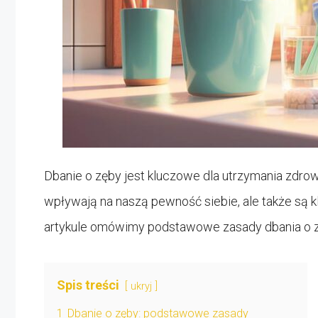
Dbanie o zęby jest kluczowe dla utrzymania zdro
wpływają na naszą pewność siebie, ale także są 
artykule omówimy podstawowe zasady dbania o zę
Spis treści
ukryj
1
Dbanie o zęby: podstawowe zasady