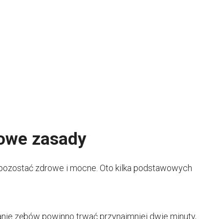
wowe zasady
 pozostać zdrowe i mocne. Oto kilka podstawowych
ie zębów powinno trwać przynajmniej dwie minuty,