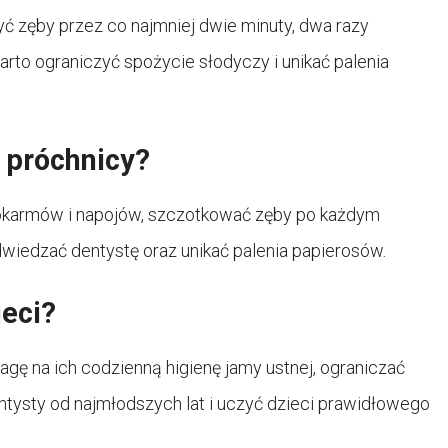
yć zęby przez co najmniej dwie minuty, dwa razy
arto ograniczyć spożycie słodyczy i unikać palenia
 próchnicy?
 pokarmów i napojów, szczotkować zęby po każdym
dwiedzać dentystę oraz unikać palenia papierosów.
ieci?
gę na ich codzienną higienę jamy ustnej, ograniczać
entysty od najmłodszych lat i uczyć dzieci prawidłowego