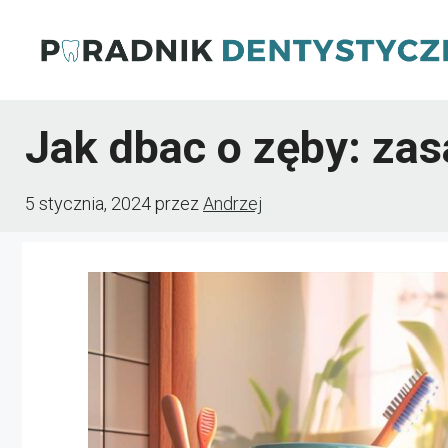
Przejdź
do
treści
Jak dbac o zęby: za
5 stycznia, 2024
przez
Andrzej