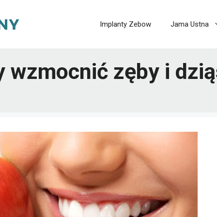
Implanty Zebow
Jama Ustna
y wzmocnić zęby i dzią