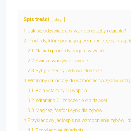
Spis treści
ukryj
1
Jak się odżywiać, aby wzmocnić zęby i dziąsła?
2
Produkty, które pomagają wzmocnić zęby i dziąsł
2.1
Nabiał i produkty bogate w wapń
2.2
Świeże warzywa i owoce
2.3
Ryby, orzechy i zdrowe tłuszcze
3
Witaminy i minerały do wzmocnienia zębów i dzią
3.1
Rola witaminy D i wapnia
3.2
Witamina C i znaczenie dla dziąseł
3.3
Magnez, fosfor i cynk dla zębów
4
Przykładowy jadłospis na wzmocnienie zębów i d
4.1
Przykładowe śniadania