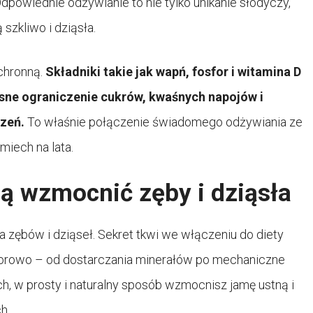
dpowiednie odżywianie to nie tylko unikanie słodyczy,
szkliwo i dziąsła.
chronną.
Składniki takie jak wapń, fosfor i witamina D
sne ograniczenie cukrów, kwaśnych napojów i
dzeń.
To właśnie połączenie świadomego odżywiania ze
miech na lata.
ą wzmocnić zęby i dziąsła
 zębów i dziąseł. Sekret tkwi we włączeniu do diety
otorowo – od dostarczania minerałów po mechaniczne
ch, w prosty i naturalny sposób wzmocnisz jamę ustną i
h.