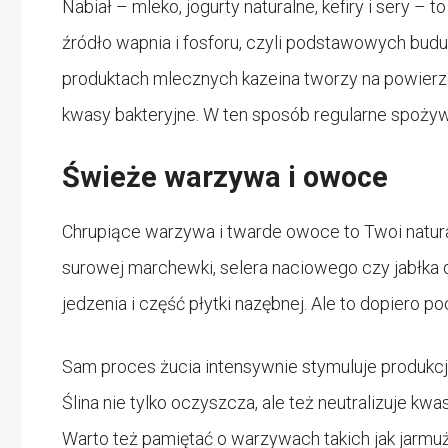
Nabiał – mleko, jogurty naturalne, kefiry i sery 
źródło wapnia i fosforu, czyli podstawowych budu
produktach mlecznych kazeina tworzy na powierzc
kwasy bakteryjne. W ten sposób regularne spożywa
Świeże warzywa i owoce
Chrupiące warzywa i twarde owoce to Twoi natura
surowej marchewki, selera naciowego czy jabłka d
jedzenia i część płytki nazębnej. Ale to dopiero p
Sam proces żucia intensywnie stymuluje produkcję
Ślina nie tylko oczyszcza, ale też neutralizuje k
Warto też pamiętać o warzywach takich jak jarmu