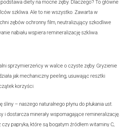
– to podstawa diety na mocne zęby. Dlaczego? To główne
lców szkliwa. Ale to nie wszystko. Zawarta w
hni zębów ochronny film, neutralizujący szkodliwe
nie nabiału wspiera remineralizację szkliwa.
lni sprzymierzeńcy w walce o czyste zęby. Gryzienie
ziała jak mechaniczny peeling, usuwając resztki
oczątek korzyści.
 śliny – naszego naturalnego płynu do płukania ust.
wasy i dostarcza minerały wspomagające remineralizację.
ż czy papryka, które są bogatym źródłem witaminy C,