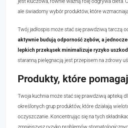
jest kluczowa, równie ważną rolę odgrywa dieta. O
ale świadomy wybór produktów, które wzmacniają 
Twój jadłospis może stać się prawdziwą tarczą o
aktywnie budują odporność zębów, a jednocze
lepkich przekąsek minimalizuje ryzyko uszko
staranną pielęgnacją jest przepisem na zdrowy uś
Produkty, które pomagaj
Twoja kuchnia może stać się prawdziwą apteką dla
określonych grup produktów, które działają wiel
oczyszczanie. Koncentrując się na tych składnika
zmniejszysz ryzyko problemów stomatologicznyc