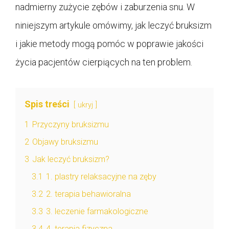
nadmierny zużycie zębów i zaburzenia snu. W
niniejszym artykule omówimy, jak leczyć bruksizm
i jakie metody mogą pomóc w poprawie jakości
życia pacjentów cierpiących na ten problem.
Spis treści
ukryj
1
Przyczyny bruksizmu
2
Objawy bruksizmu
3
Jak leczyć bruksizm?
3.1
1. plastry relaksacyjne na zęby
3.2
2. terapia behawioralna
3.3
3. leczenie farmakologiczne
3.4
4. terapia fizyczna