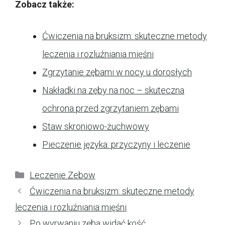
Zobacz także:
Ćwiczenia na bruksizm: skuteczne metody
leczenia i rozluźniania mięśni
Zgrzytanie zębami w nocy u dorosłych
Nakładki na zęby na noc – skuteczna
ochrona przed zgrzytaniem zębami
Staw skroniowo-żuchwowy
Pieczenie języka: przyczyny i leczenie
Kategorie
Leczenie Zebow
Ćwiczenia na bruksizm: skuteczne metody
leczenia i rozluźniania mięśni
Po wyrwaniu zęba widać kość