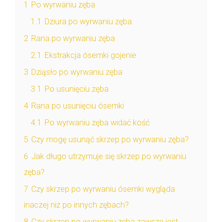
1
Po wyrwaniu zęba
1.1
Dziura po wyrwaniu zęba
2
Rana po wyrwaniu zęba
2.1
Ekstrakcja ósemki gojenie
3
Dziąsło po wyrwaniu zęba
3.1
Po usunięciu zęba
4
Rana po usunięciu ósemki
4.1
Po wyrwaniu zęba widać kość
5
Czy mogę usunąć skrzep po wyrwaniu zęba?
6
Jak długo utrzymuje się skrzep po wyrwaniu
zęba?
7
Czy skrzep po wyrwaniu ósemki wygląda
inaczej niż po innych zębach?
8
Czy skrzep po wyrwaniu zęba zawsze jest