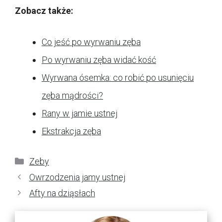
Zobacz także:
Co jeść po wyrwaniu zęba
Po wyrwaniu zęba widać kość
Wyrwana ósemka: co robić po usunięciu
zęba mądrości?
Rany w jamie ustnej
Ekstrakcja zęba
Kategorie
Zeby
Owrzodzenia jamy ustnej
Afty na dziąsłach