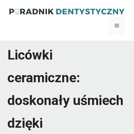
Przejdź
do
Menu
treści
Licówki
ceramiczne:
doskonały uśmiech
dzięki