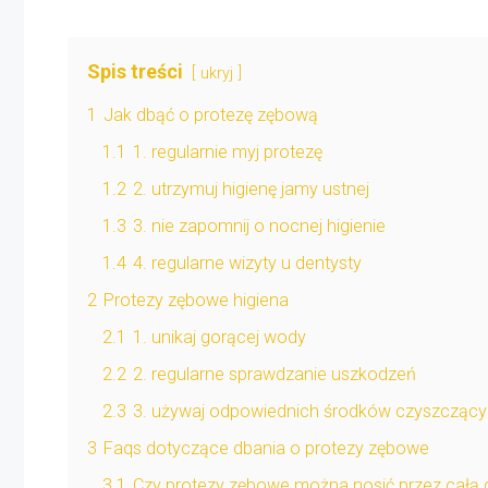
Spis treści
ukryj
1
Jak dbąć o protezę zębową
1.1
1. regularnie myj protezę
1.2
2. utrzymuj higienę jamy ustnej
1.3
3. nie zapomnij o nocnej higienie
1.4
4. regularne wizyty u dentysty
2
Protezy zębowe higiena
2.1
1. unikaj gorącej wody
2.2
2. regularne sprawdzanie uszkodzeń
2.3
3. używaj odpowiednich środków czyszcząc
3
Faqs dotyczące dbania o protezy zębowe
3.1
Czy protezy zębowe można nosić przez całą