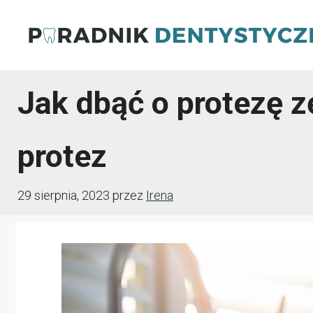
Przejdź
do
treści
Jak dbąć o protezę 
protez
29 sierpnia, 2023
przez
Irena