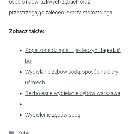
osób o nadwrażliwych zębach oraz
przestrzegając zaleceń lekarza stomatologa.
Zobacz także:
Poparzone dziąsła – jak leczyć i łagodzić
ból
Wybielanie zębów sodą: sposób na biały
uśmiech
Bezbolesne wybielanie zębów warszawa
Wybielenie zębów sodą
Kategorie
Zeby